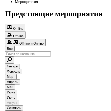
Мероприятия
Предстоящие мероприятия
On‑line
Off‑line
Off‑line и On‑line
Все
Январь
Февраль
Март
Апрель
Май
Июнь
Июль
Август
Сентябрь