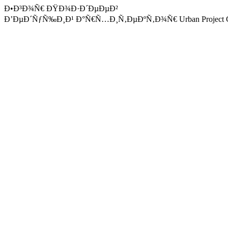
Ð•Ð³Ð¾Ñ€ ÐŸÐ¾Ð·Ð´ÐµÐµÐ²
Ð’ÐµÐ´ÑƒÑ‰Ð¸Ð¹ Ð°Ñ€Ñ…Ð¸Ñ‚ÐµÐºÑ‚Ð¾Ñ€ Urban Project G