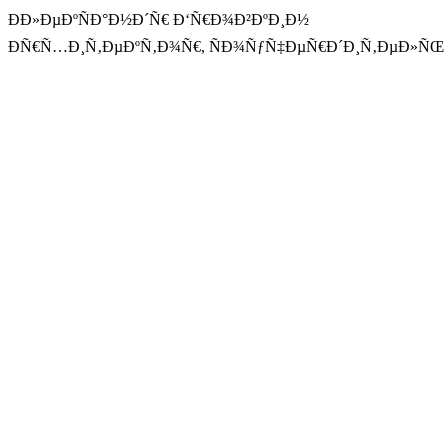
ÐÐ»ÐµÐºÑÐ°Ð½Ð´Ñ€ Ð‘Ñ€Ð¾Ð²ÐºÐ¸Ð½
ÐÑ€Ñ…Ð¸Ñ‚ÐµÐºÑ‚Ð¾Ñ€, ÑÐ¾ÑƒÑ‡ÐµÑ€Ð´Ð¸Ñ‚ÐµÐ»ÑŒ bb