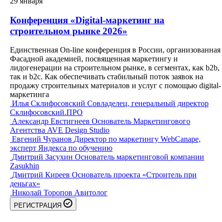
29
января
Конференция «Digital-маркетинг на
строительном рынке 2026»
Единственная On-line конференция в России, организованная
Фасадной академией, посвященная маркетингу и
лидогенерации на строительном рынке, в сегментах, как b2b,
так и b2c. Как обеспечивать стабильный поток заявок на
продажу строительных материалов и услуг с помощью digital-
маркетинга
Илья Склифосовский
Совладелец, генеральный директор
Склифосовский.ПРО
Александр Евстигнеев
Основатель Маркетингового
Агентства AVE Design Studio
Евгений Чуранов
Директор по маркетингу WebCanape,
эксперт Яндекса по обучению
Дмитрий Засухин
Основатель маркетинговой компании
Zasukhin
Дмитрий Киреев
Основатель проекта «Cтроитель при
деньгах»
Николай Торопов
Авитолог
РЕГИСТРАЦИЯ