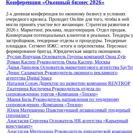
Конференция «Оконный бизнес 2026»
2-х дневная конференция по оконному бизнесу в условиях
очередного кризиса. Проходит On-line для того, чтобы в ней
могли принять участие все желающие. Стратегия развития в
2026 г. Маркетинг, реклама, лидогенерация. Отдел продаж.
Конвертация потенциальных клиентов в реальных. Тендеры 
застройщиков, тендерные отделы и процедуры. Тендерные
площадки. Сегмент ИЖС: итоги и перспективы. Персонал:
формирование бригад. Юридическая защита оконщиков.
Руслан Ворущак
Основатель Группы компаний Окна Zyle
Роман Каспер
Руководитель Окна Каспер, Москва
Дарья Данилюк
Основатель маркетингового агентства SayYe
Денис Саламатин
Руководитель оконного рекламного
агентства Digital Space
Наталия Сопач
Директор по развитию компании RENTROP
Екатерина Костичева
Руководитель отдела по
сопровождению торгов «Компания «Тензор»
Мария Биль
Руководитель направления по тендерному
сопровождению «Компания «Тензор»
Юлия Матющенко
Практикующий независимый тендерный
специалист
Анастасия Сергеева
Основатель HR агентства «Карьерный
консультант»
Анастасия Митрохина
Руководитель юридической компании