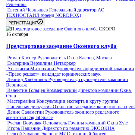
Решения»
Евгений Чернышев
Генеральный директор АО
ТЕХНОСТАЙЛ (бренд NORDFOX)
РЕГИСТРАЦИЯ
СКОРО
16
октября
Предстартовое заседание Оконного клуба
Роман Каспер
Руководитель Окна Каспер, Москва
Екатерина Верзилина
Нетворкер
Анастасия Митрохина
Руководитель юридической компании
«Право решает», кандидат юридических наук
Леонид Хлебников
Руководитель, соучредитель компании
Вернисаж
Валентин Гольцев
Коммерческий директор компании Окна-
Стар
Мастермайнд
Консультации эксперта в кругу группы
Панельная дискуссия
Открытое заседание экспертов на сцен
Денис Саламатин
Руководитель оконного рекламного
агентства Digital Space
Руслан Ворущак
Основатель Группы компаний Окна Zyle
Игорь Пашанин
Директор по развитию ЭКООКНА
Сергей Захаров
Эксперт МИО, оконный блогер,