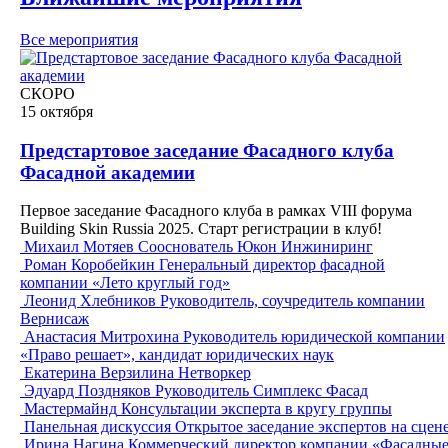
Все мероприятия
СКОРО
15
октября
Предстартовое заседание Фасадного клуба
Фасадной академии
Первое заседание Фасадного клуба в рамках VIII форума
Building Skin Russia 2025. Старт регистрации в клуб!
Михаил Мотяев
Сооснователь Юкон Инжиниринг
Роман Коробейкин
Генеральный директор фасадной
компании «Лето круглый год»
Леонид Хлебников
Руководитель, соучредитель компании
Вернисаж
Анастасия Митрохина
Руководитель юридической компании
«Право решает», кандидат юридических наук
Екатерина Верзилина
Нетворкер
Эдуард Поздняков
Руководитель Симплекс Фасад
Мастермайнд
Консультации эксперта в кругу группы
Панельная дискуссия
Открытое заседание экспертов на сцен
Ирина Нагина
Коммерческий директор компании «Фасадны