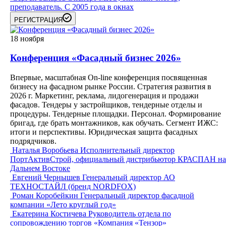
преподаватель. С 2005 года в окнах
РЕГИСТРАЦИЯ
18
ноября
Конференция «Фасадный бизнес 2026»
Впервые, масштабная On-line конференция посвященная
бизнесу на фасадном рынке России. Стратегия развития в
2026 г. Маркетинг, реклама, лидогенерация и продажи
фасадов. Тендеры у застройщиков, тендерные отделы и
процедуры. Тендерные площадки. Персонал. Формирование
бригад, где брать монтажников, как обучать. Сегмент ИЖС:
итоги и перспективы. Юридическая защита фасадных
подрядчиков.
Наталья Воробьева
Исполнительный директор
ПортАктивСтрой, официальный дистрибьютор КРАСПАН на
Дальнем Востоке
Евгений Чернышев
Генеральный директор АО
ТЕХНОСТАЙЛ (бренд NORDFOX)
Роман Коробейкин
Генеральный директор фасадной
компании «Лето круглый год»
Екатерина Костичева
Руководитель отдела по
сопровождению торгов «Компания «Тензор»