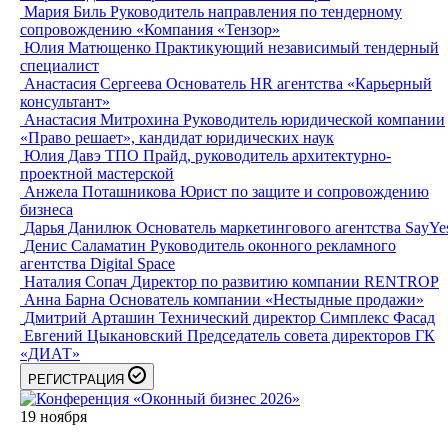
Мария Биль
Руководитель направления по тендерному
сопровождению «Компания «Тензор»
Юлия Матющенко
Практикующий независимый тендерный
специалист
Анастасия Сергеева
Основатель HR агентства «Карьерный
консультант»
Анастасия Митрохина
Руководитель юридической компании
«Право решает», кандидат юридических наук
Юлия Давэ
ТПО Прайд, руководитель архитектурно-
проектной мастерской
Анжела Поташникова
Юрист по защите и сопровождению
бизнеса
Дарья Данилюк
Основатель маркетингового агентства SayYe
Денис Саламатин
Руководитель оконного рекламного
агентства Digital Space
Наталия Сопач
Директор по развитию компании RENTROP
Анна Барна
Основатель компании «Нестыдные продажи»
Дмитрий Арташин
Технический директор Симплекс Фасад
Евгений Цыкановский
Председатель совета директоров ГК
«ДИАТ»
РЕГИСТРАЦИЯ
19
ноября