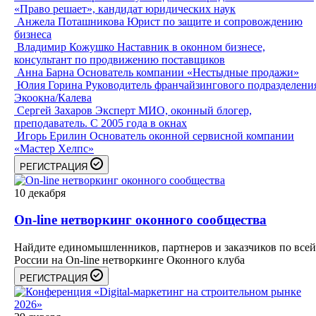
«Право решает», кандидат юридических наук
Анжела Поташникова
Юрист по защите и сопровождению
бизнеса
Владимир Кожушко
Наставник в оконном бизнесе,
консультант по продвижению поставщиков
Анна Барна
Основатель компании «Нестыдные продажи»
Юлия Горина
Руководитель франчайзингового подразделени
Экоокна/Калева
Сергей Захаров
Эксперт МИО, оконный блогер,
преподаватель. С 2005 года в окнах
Игорь Ерилин
Основатель оконной сервисной компании
«Мастер Хелпс»
РЕГИСТРАЦИЯ
10
декабря
On-line нетворкинг оконного сообщества
Найдите единомышленников, партнеров и заказчиков по всей
России на On-line нетворкинге Оконного клуба
РЕГИСТРАЦИЯ