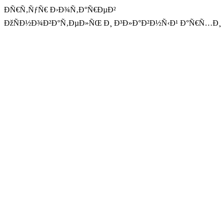
ÐÑ€Ñ‚ÑƒÑ€ Ð›Ð¾Ñ‚Ð°Ñ€ÐµÐ²
ÐžÑÐ½Ð¾Ð²Ð°Ñ‚ÐµÐ»ÑŒ Ð¸ Ð³Ð»Ð°Ð²Ð½Ñ‹Ð¹ Ð°Ñ€Ñ…Ð¸